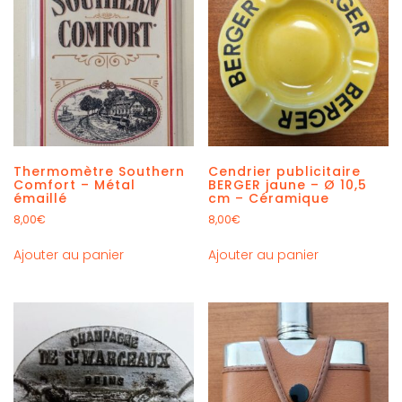
Thermomètre Southern
Cendrier publicitaire
Comfort – Métal
BERGER jaune – Ø 10,5
émaillé
cm – Céramique
8,00
€
8,00
€
Ajouter au panier
Ajouter au panier