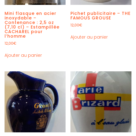
Mini flasque en acier
Pichet publicitaire – THE
inoxydable –
FAMOUS GROUSE
Contenance : 2,5 oz
12,00
€
(7,10 cl) – Estampillée
CACHAREL pour
l’homme
Ajouter au panier
12,00
€
Ajouter au panier