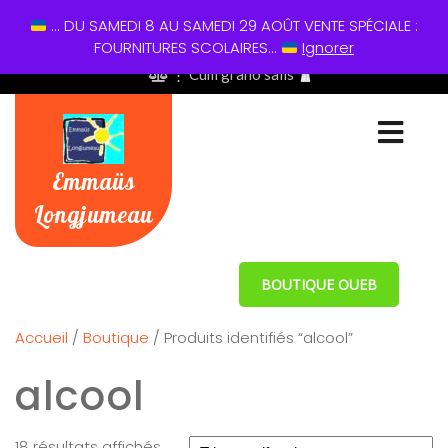
... DU SAMEDI 8 AU SAMEDI 29 AOÛT VENTE SPÉCIALE :
01 60 49 13 60
FOURNITURES SCOLAIRES...
Ignorer
⋮ Cum grano salis
Emmaüs
Longjumeau
BOUTIQUE OUEB
Accueil
/
Boutique
/ Produits identifiés “alcool”
alcool
18 résultats affichés