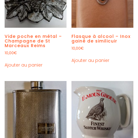
Vide poche en métal –
Flasque à alcool – Inox
Champagne de St
gainé de similicuir
Marceaux Reims
10,00
€
10,00
€
Ajouter au panier
Ajouter au panier