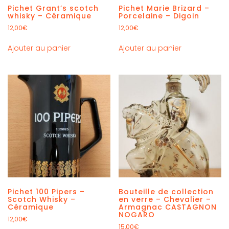
Pichet Grant’s scotch
Pichet Marie Brizard –
whisky – Céramique
Porcelaine – Digoin
12,00
€
12,00
€
Ajouter au panier
Ajouter au panier
Pichet 100 Pipers –
Bouteille de collection
Scotch Whisky –
en verre – Chevalier –
Céramique
Armagnac CASTAGNON
NOGARO
12,00
€
15,00
€