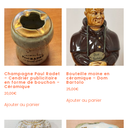
Champagne Paul Radet
Bouteille moine en
– Cendrier publicitaire
céramique – Dom
en forme de bouchon –
Bartolo
Céramique
25,00
€
20,00
€
Ajouter au panier
Ajouter au panier