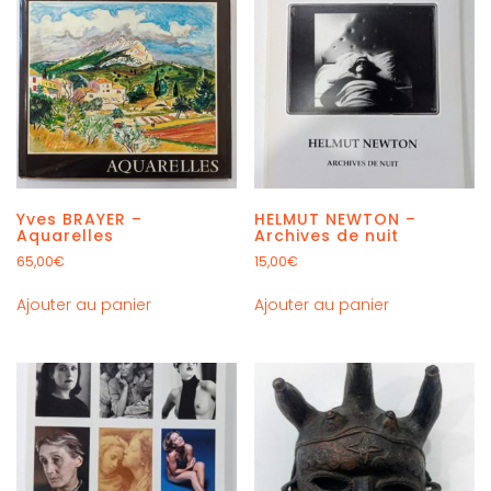
Yves BRAYER –
HELMUT NEWTON –
Aquarelles
Archives de nuit
65,00
€
15,00
€
Ajouter au panier
Ajouter au panier