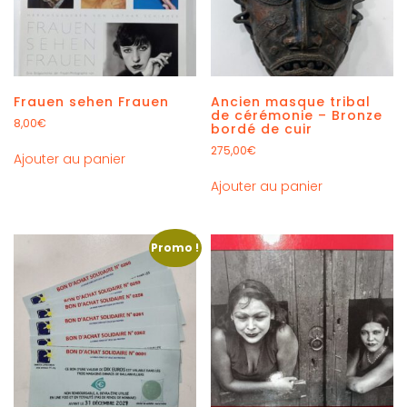
Frauen sehen Frauen
Ancien masque tribal
de cérémonie – Bronze
8,00
€
bordé de cuir
275,00
€
Ajouter au panier
Ajouter au panier
Promo !