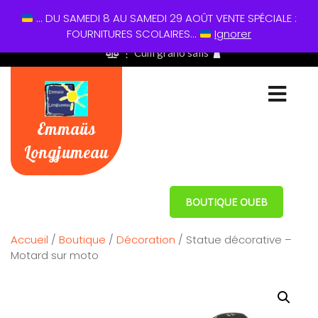
... DU SAMEDI 8 AU SAMEDI 29 AOÛT VENTE SPÉCIALE :
01 60 49 13 60
FOURNITURES SCOLAIRES...
Ignorer
⋮ Cum grano salis
Emmaüs
Longjumeau
BOUTIQUE OUEB
Accueil
/
Boutique
/
Décoration
/ Statue décorative –
Motard sur moto