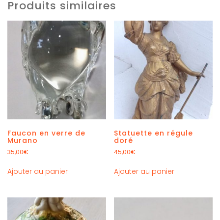
Produits similaires
Faucon en verre de
Statuette en régule
Murano
doré
35,00
€
45,00
€
Ajouter au panier
Ajouter au panier