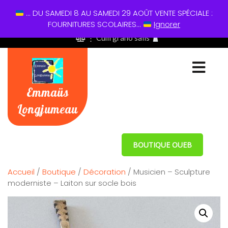
... DU SAMEDI 8 AU SAMEDI 29 AOÛT VENTE SPÉCIALE :
01 60 49 13 60
FOURNITURES SCOLAIRES...
Ignorer
⋮ Cum grano salis
Emmaüs
Longjumeau
BOUTIQUE OUEB
Accueil
/
Boutique
/
Décoration
/ Musicien – Sculpture
moderniste – Laiton sur socle bois