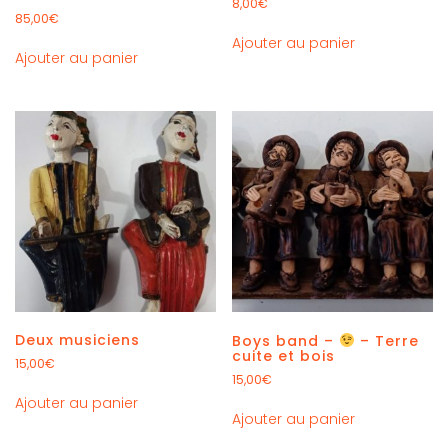
8,00
€
85,00
€
Ajouter au panier
Ajouter au panier
Deux musiciens
Boys band –
– Terre
cuite et bois
15,00
€
15,00
€
Ajouter au panier
Ajouter au panier