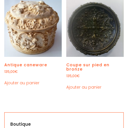
Antique caneware
Coupe sur pied en
bronze
135,00
€
135,00
€
Ajouter au panier
Ajouter au panier
Boutique