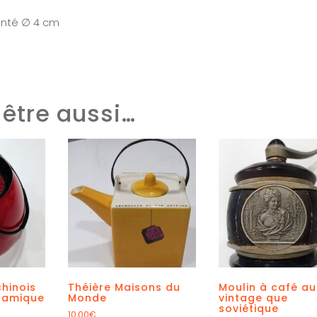
enté ∅ 4 cm
être aussi…
chinois
Théière Maisons du
Moulin à café au
ramique
Monde
vintage que
soviétique
10,00
€