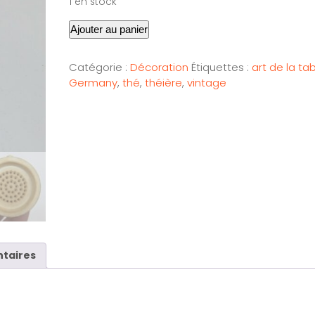
1 en stock
Ajouter au panier
Catégorie :
Décoration
Étiquettes :
art de la ta
Germany
,
thé
,
théière
,
vintage
taires