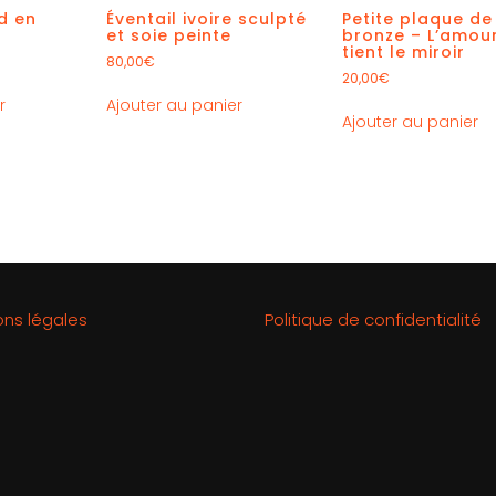
d en
Éventail ivoire sculpté
Petite plaque de
et soie peinte
bronze – L’amou
tient le miroir
80,00
€
20,00
€
r
Ajouter au panier
Ajouter au panier
ons légales
Politique de confidentialité