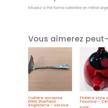
Infuseur à thé forme cafetière en métal arg
Vous aimerez peut-
Cuillère ancienne
Théière style 
EPNS Sheffield
Tavolina – Cé
Angleterre – service
10,00
€