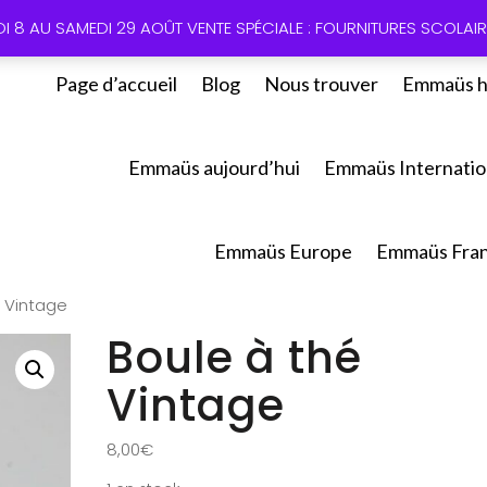
01 60 49
DI 8 AU SAMEDI 29 AOÛT VENTE SPÉCIALE : FOURNITURES SCOLAIRE
Page d’accueil
Blog
Nous trouver
Emmaüs h
Emmaüs aujourd’hui
Emmaüs Internatio
Emmaüs Europe
Emmaüs Fra
é Vintage
Boule à thé
Vintage
8,00
€