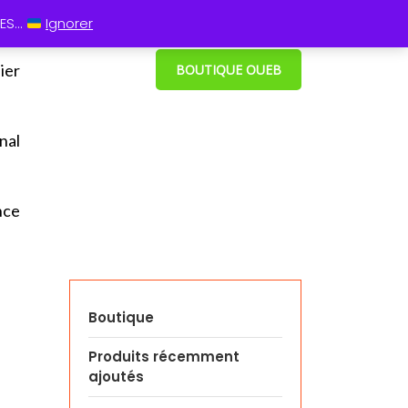
 13 60
⋮ Cum grano salis
S...
Ignorer
ier
BOUTIQUE OUEB
nal
nce
Boutique
Produits récemment
ajoutés