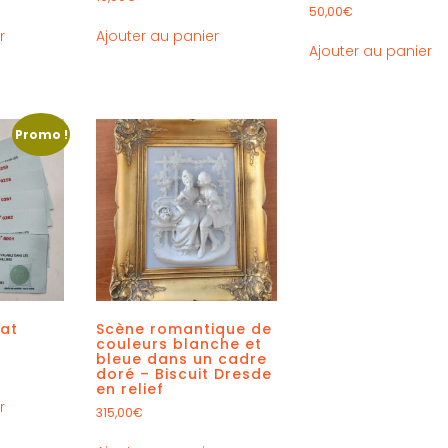
50,00
€
r
Ajouter au panier
Ajouter au panier
Promo !
hat
Scène romantique de
couleurs blanche et
bleue dans un cadre
doré – Biscuit Dresde
en relief
r
315,00
€