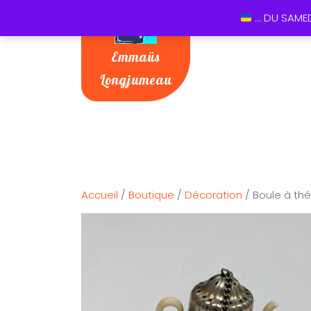
... DU SAME
Emmaüs
Longjumeau
Accueil
/
Boutique
/
Décoration
/ Boule à th