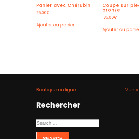
Panier avec Chérubin
Coupe sur pie
bronze
25,00
€
135,00
€
Ajouter au panier
Ajouter au panie
Boutique en ligne
Menti
Rechercher