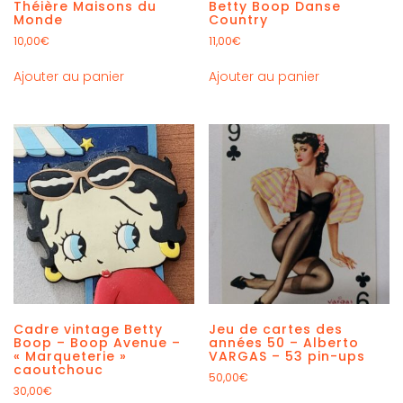
Théière Maisons du
Betty Boop Danse
Monde
Country
10,00
€
11,00
€
Ajouter au panier
Ajouter au panier
Cadre vintage Betty
Jeu de cartes des
Boop – Boop Avenue –
années 50 – Alberto
« Marqueterie »
VARGAS – 53 pin-ups
caoutchouc
50,00
€
30,00
€