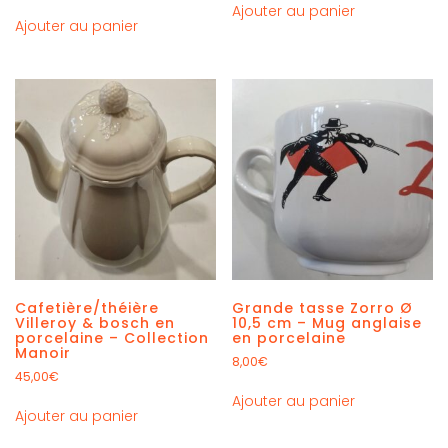
Ajouter au panier
Ajouter au panier
Cafetière/théière
Grande tasse Zorro Ø
Villeroy & bosch en
10,5 cm – Mug anglaise
porcelaine – Collection
en porcelaine
Manoir
8,00
€
45,00
€
Ajouter au panier
Ajouter au panier