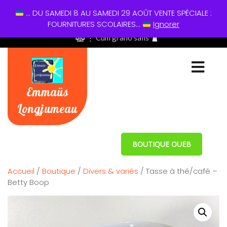
... DU SAMEDI 8 AU SAMEDI 29 AOÛT VENTE SPÉCIALE :
01 60 49 13 60
FOURNITURES SCOLAIRES...
Ignorer
⋮ Cum grano salis
Emmaüs
Longjumeau
BOUTIQUE OUEB
Accueil
/
Boutique
/
Divers & variés
/ Tasse à thé/café –
Betty Boop